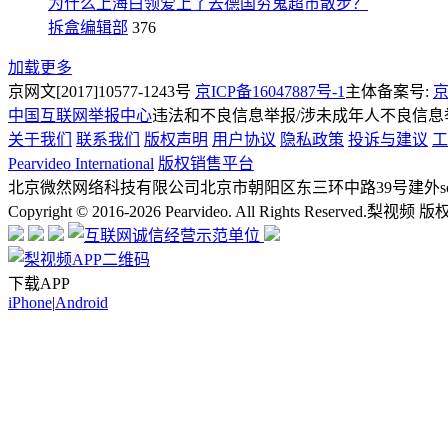
为什么上海白领爱上了去德国穷鬼超市散步？
拆盒编辑部
376
加载更多
京网文[2017]10577-1243号
京ICP备16047887号-1
主体备案号:
京
中国互联网举报中心
违法和不良信息举报/涉未成年人不良信息举报
关于我们
联系我们
版权声明
用户协议
隐私政策
投诉与建议
工
Pearvideo International
版权销售平台
北京微然网络科技有限公司
北京市朝阳区东三环中路39号建外soh
Copyright © 2016-2026 Pearvideo. All Rights Reserved.
梨视频 版
下载APP
iPhone
|
Android