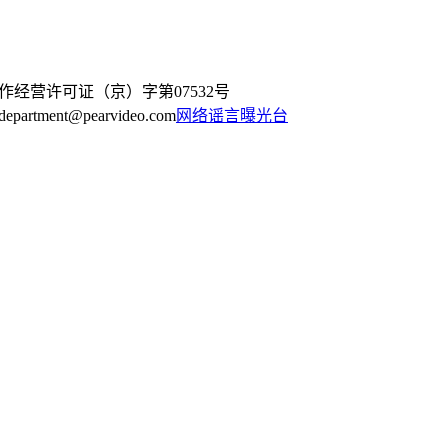
作经营许可证（京）字第07532号
artment@pearvideo.com
网络谣言曝光台