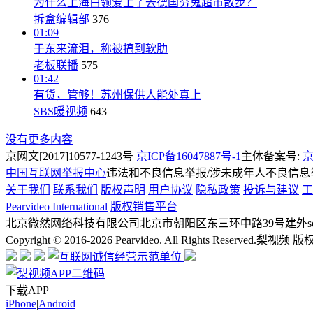
为什么上海白领爱上了去德国穷鬼超市散步？
拆盒编辑部
376
01:09
于东来流泪，称被搞到软肋
老板联播
575
01:42
有货，管够！苏州保供人能处真上
SBS暖视频
643
没有更多内容
京网文[2017]10577-1243号
京ICP备16047887号-1
主体备案号:
京
中国互联网举报中心
违法和不良信息举报/涉未成年人不良信息举报
关于我们
联系我们
版权声明
用户协议
隐私政策
投诉与建议
工
Pearvideo International
版权销售平台
北京微然网络科技有限公司
北京市朝阳区东三环中路39号建外soh
Copyright © 2016-2026 Pearvideo. All Rights Reserved.
梨视频 版
下载APP
iPhone
|
Android