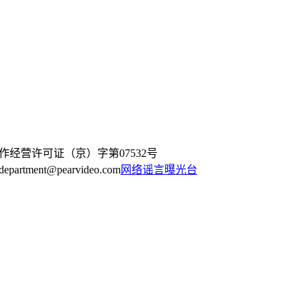
作经营许可证（京）字第07532号
artment@pearvideo.com
网络谣言曝光台