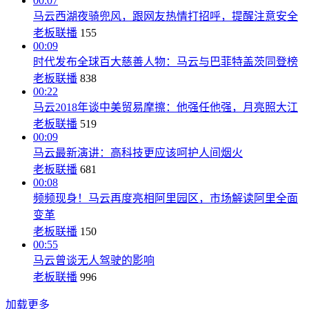
00:07
马云西湖夜骑兜风，跟网友热情打招呼，提醒注意安全
老板联播
155
00:09
时代发布全球百大慈善人物：马云与巴菲特盖茨同登榜
老板联播
838
00:22
马云2018年谈中美贸易摩擦：他强任他强，月亮照大江
老板联播
519
00:09
马云最新演讲：高科技更应该呵护人间烟火
老板联播
681
00:08
频频现身！马云再度亮相阿里园区，市场解读阿里全面
变革
老板联播
150
00:55
马云曾谈无人驾驶的影响
老板联播
996
加载更多