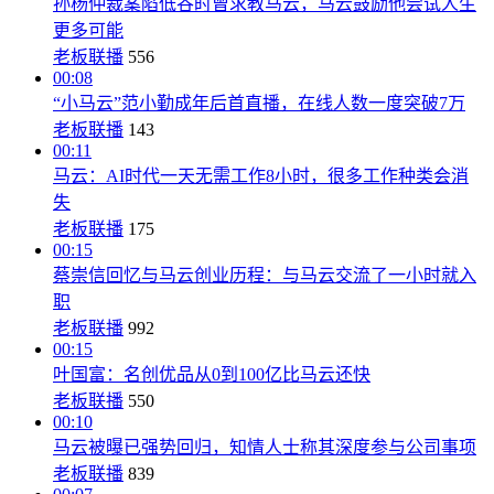
孙杨仲裁案陷低谷时曾求教马云，马云鼓励他尝试人生
更多可能
老板联播
556
00:08
“小马云”范小勤成年后首直播，在线人数一度突破7万
老板联播
143
00:11
马云：AI时代一天无需工作8小时，很多工作种类会消
失
老板联播
175
00:15
蔡崇信回忆与马云创业历程：与马云交流了一小时就入
职
老板联播
992
00:15
叶国富：名创优品从0到100亿比马云还快
老板联播
550
00:10
马云被曝已强势回归，知情人士称其深度参与公司事项
老板联播
839