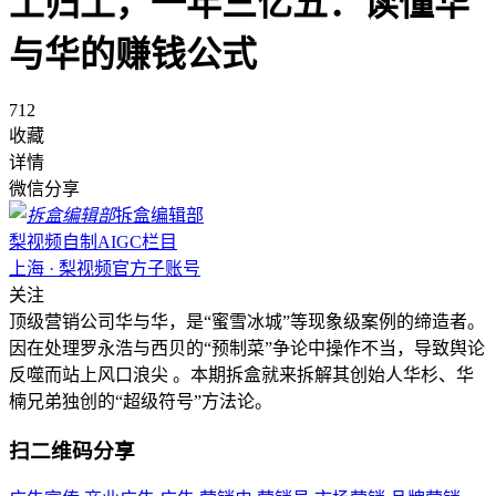
土归土，一年三亿五：读懂华
与华的赚钱公式
712
收藏
详情
微信分享
拆盒编辑部
梨视频自制AIGC栏目
上海 · 梨视频官方子账号
关注
顶级营销公司华与华，是“蜜雪冰城”等现象级案例的缔造者。
因在处理罗永浩与西贝的“预制菜”争论中操作不当，导致舆论
反噬而站上风口浪尖 。本期拆盒就来拆解其创始人华杉、华
楠兄弟独创的“超级符号”方法论。
扫二维码分享