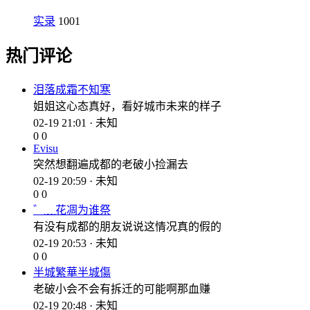
实录
1001
热门评论
泪落成霜不知寒
姐姐这心态真好，看好城市未来的样子
02-19 21:01 · 未知
0
0
Evisu
突然想翻遍成都的老破小捡漏去
02-19 20:59 · 未知
0
0
゛﹏花凋为谁祭
有没有成都的朋友说说这情况真的假的
02-19 20:53 · 未知
0
0
半城繁華半城傷
老破小会不会有拆迁的可能啊那血赚
02-19 20:48 · 未知