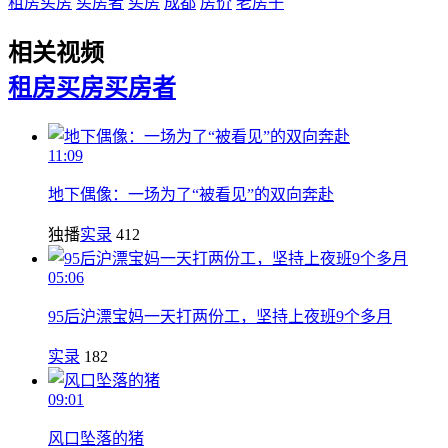
租房买房
买房者
买房
成都
房价
老房子
相关视频
租房买房
买房者
11:09
地下偶像：一场为了“被看见”的双向奔赴
独播
实录
412
05:06
95后沪漂宝妈一天打两份工，坚持上夜班9个多月
实录
182
09:01
风口坠落的猪