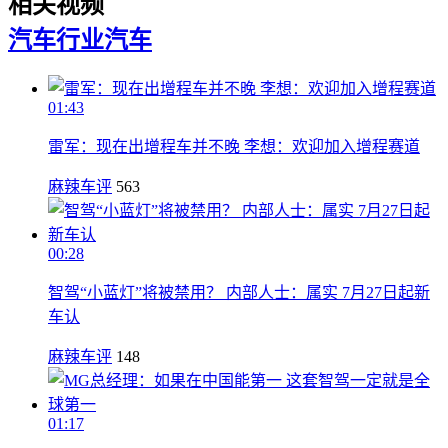
相关视频
汽车行业
汽车
01:43
雷军：现在出增程车并不晚 李想：欢迎加入增程赛道
麻辣车评
563
00:28
智驾“小蓝灯”将被禁用？ 内部人士：属实 7月27日起新
车认
麻辣车评
148
01:17