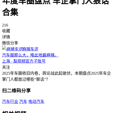
年度车圈盘点 车企掌门人狠话
合集
216
收藏
详情
微信分享
麻辣车评
汽车圈那么大，唯此地最麻辣。
上海 · 梨视频官方子账号
关注
2025年车圈依旧内卷，舆论战此起彼伏，本期盘点2025年车企
掌门人都放过哪些“狠话”？
扫二维码分享
汽车行业
汽车
电动汽车