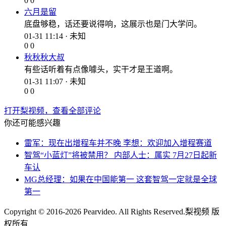
0
0
六月是留
底盘够稳，话还要说得响，这展示也是门大学问。
01-31 11:14 · 未知
0
0
秋秋秋大叔
有些话听着有点像噱头，实干才是王道啊。
01-31 11:07 · 未知
0
0
打开梨视频，查看全部评论
你还可能感兴趣
雷军：现在出增程车并不晚 李想：欢迎加入增程赛道
智驾“小蓝灯”将被禁用？ 内部人士：属实 7月27日起新
车认
MG总经理：如果在中国能第一 这套智驾一定就是全球
第一
Copyright © 2016-2026 Pearvideo. All Rights Reserved.
梨视频 版
权所有