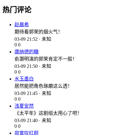
热门评论
赵晨希
期待看郭荣的烟火气！
03-09 21:52 · 未知
0
0
唐纳德的糖
俞灏明演的郭荣肯定不一般！
03-09 21:50 · 未知
0
0
水玉墨白
居然能把角色琢磨这么透！
03-09 21:45 · 未知
0
0
浅夏安然
《太平年》这剧组太用心了吧！
03-09 21:40 · 未知
0
0
寂寞叹红颜