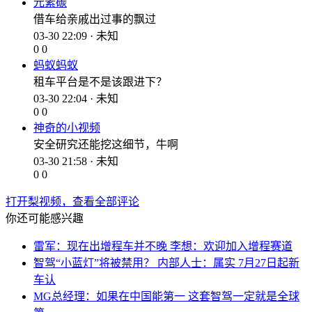
元素碳
借车给亲戚出过事的飘过
03-30 22:09 · 未知
0
0
蚂蚁蚂蚁
租车平台是不是该跟进下？
03-30 22:04 · 未知
0
0
神奇的小视频
安全研究还能挖这细节，牛啊
03-30 21:58 · 未知
0
0
打开梨视频，查看全部评论
你还可能感兴趣
雷军：现在出增程车并不晚 李想：欢迎加入增程赛道
智驾“小蓝灯”将被禁用？ 内部人士：属实 7月27日起新
车认
MG总经理：如果在中国能第一 这套智驾一定就是全球