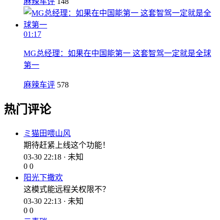
麻辣车评
148
01:17
MG总经理：如果在中国能第一 这套智驾一定就是全球
第一
麻辣车评
578
热门评论
ミ猫田喂山风
期待赶紧上线这个功能！
03-30 22:18 · 未知
0
0
阳光下撒欢
这模式能远程关权限不？
03-30 22:13 · 未知
0
0