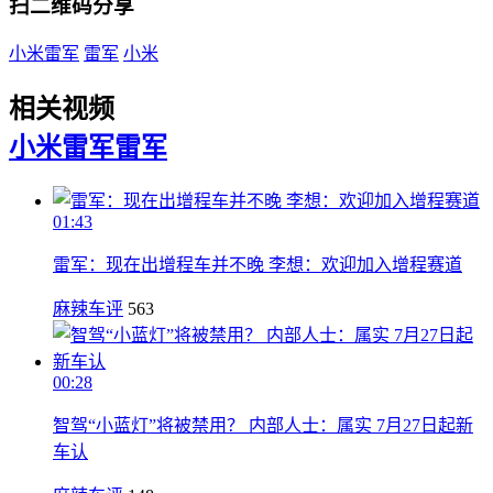
扫二维码分享
小米雷军
雷军
小米
相关视频
小米雷军
雷军
01:43
雷军：现在出增程车并不晚 李想：欢迎加入增程赛道
麻辣车评
563
00:28
智驾“小蓝灯”将被禁用？ 内部人士：属实 7月27日起新
车认