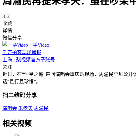
周渝民再提朱孝天：虽在吵架
312
收藏
详情
微信分享
一手Video
千万拍客现场播报
上海 · 梨视频官方子账号
关注
近日，在“恒星之城”巡回演唱会重庆站现场，周渝民罕见公
话“且行且珍惜”。
扫二维码分享
演唱会
朱孝天
周渝民
相关视频