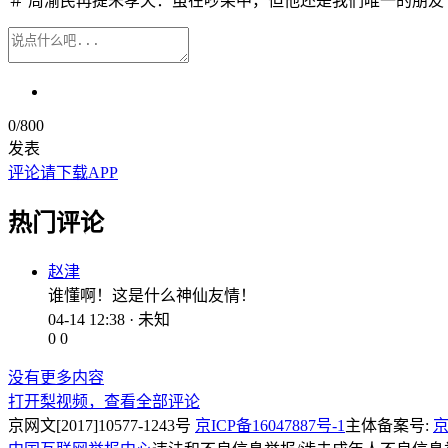
＃ 周渝民再提朱孝天：虽在吵架中，但他还是我们唯一的朋友
0
/800
发表
评论请下载APP
热门评论
赵津
谁懂啊！这是什么神仙友情！
04-14 12:38 · 未知
0
0
没有更多内容
打开梨视频，查看全部评论
京网文[2017]10577-1243号
京ICP备16047887号-1
主体备案号:
京