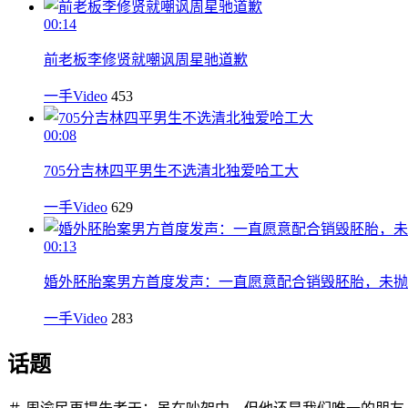
00:14
前老板李修贤就嘲讽周星驰道歉
一手Video
453
00:08
705分吉林四平男生不选清北独爱哈工大
一手Video
629
00:13
婚外胚胎案男方首度发声：一直愿意配合销毁胚胎，未抛
一手Video
283
话题