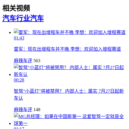
相关视频
汽车行业
汽车
01:43
雷军：现在出增程车并不晚 李想：欢迎加入增程赛道
麻辣车评
563
00:28
智驾“小蓝灯”将被禁用？ 内部人士：属实 7月27日起新
车认
麻辣车评
148
01:17