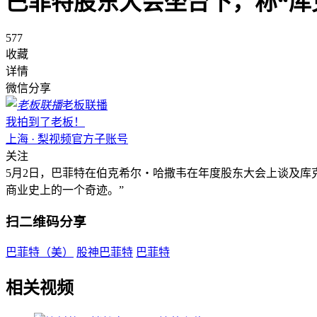
巴菲特股东大会坐台下，称“库
577
收藏
详情
微信分享
老板联播
我拍到了老板！
上海 · 梨视频官方子账号
关注
5月2日，巴菲特在伯克希尔・哈撒韦在年度股东大会上谈及库
商业史上的一个奇迹。”
扫二维码分享
巴菲特（美）
股神巴菲特
巴菲特
相关视频