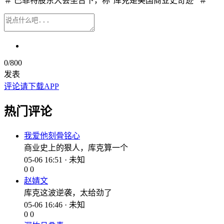
＃ 巴菲特股东大会坐台下，称“库克是美国商业史奇迹” ＃
0
/800
发表
评论请下载APP
热门评论
我爱他刻骨铭心
商业史上的狠人，库克算一个
05-06 16:51 · 未知
0
0
赵婧文
库克这波逆袭，太给劲了
05-06 16:46 · 未知
0
0