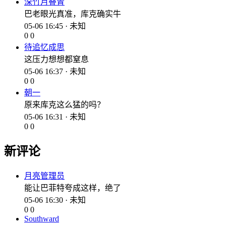
深竹月叠青
巴老眼光真准，库克确实牛
05-06 16:45 · 未知
0
0
待追忆成思
这压力想想都窒息
05-06 16:37 · 未知
0
0
朝一
原来库克这么猛的吗？
05-06 16:31 · 未知
0
0
新评论
月亮管理员
能让巴菲特夸成这样，绝了
05-06 16:30 · 未知
0
0
Southward