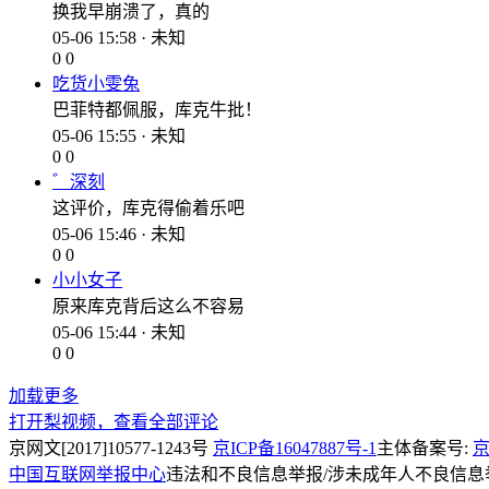
换我早崩溃了，真的
05-06 15:58 · 未知
0
0
吃货小雯兔
巴菲特都佩服，库克牛批！
05-06 15:55 · 未知
0
0
゛深刻
这评价，库克得偷着乐吧
05-06 15:46 · 未知
0
0
小小女子
原来库克背后这么不容易
05-06 15:44 · 未知
0
0
加载更多
打开梨视频，查看全部评论
京网文[2017]10577-1243号
京ICP备16047887号-1
主体备案号:
京
中国互联网举报中心
违法和不良信息举报/涉未成年人不良信息举报