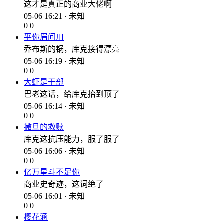
这才是真正的商业大佬啊
05-06 16:21 · 未知
0
0
平你眉间川
乔布斯的锅，库克接得漂亮
05-06 16:19 · 未知
0
0
大虾是干部
巴老这话，给库克抬到顶了
05-06 16:14 · 未知
0
0
撒旦的救赎
库克这抗压能力，服了服了
05-06 16:06 · 未知
0
0
亿万星斗不足你
商业史奇迹，这词绝了
05-06 16:01 · 未知
0
0
樱花涵