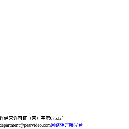
作经营许可证（京）字第07532号
artment@pearvideo.com
网络谣言曝光台