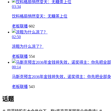
03:34
饮料格局悄然变天：无糖茶上位
老板联播
602
02:50
凉鞋为什么凉了？
老板联播
554
00:14
马斯克预言2036年金钱将失效，诺奖得主：你先把全部
老板联播
543
话题