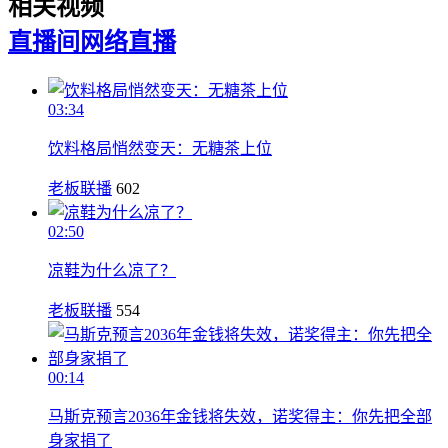
相关视频
直播间
网络直播
03:34
饮料格局悄然变天：无糖茶上位
老板联播
602
02:50
凉鞋为什么凉了？
老板联播
554
00:14
马斯克预言2036年金钱将失效，诺奖得主：你先把全部
身家捐了