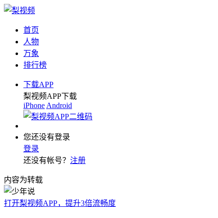
首页
人物
万象
排行榜
下载APP
梨视频APP下载
iPhone
Android
您还没有登录
登录
还没有帐号？
注册
内容为转载
打开梨视频APP，提升3倍流畅度