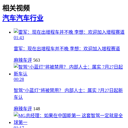
相关视频
汽车
汽车行业
01:43
雷军：现在出增程车并不晚 李想：欢迎加入增程赛道
麻辣车评
563
00:28
智驾“小蓝灯”将被禁用？ 内部人士：属实 7月27日起新
车认
麻辣车评
148
01:17