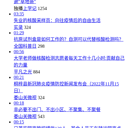
谢"草地哥"
独播
上学记
1254
03:35
失业的核酸采样员：向往疫情后的自由生活
实录
324
01:29
抗原试剂盒是如何工作的？自测可以代替核酸检测吗？
全国科普日
298
00:56
大学老师做核酸检测志愿者每天工作十几小时:贡献自己
的力量
平凡之光
884
00:21
桐梓县新冠肺炎疫情防控新闻发布会（2022年11月15
日）
娄山关微视
324
00:18
非必要不出门、不出小区、不聚集、不聚餐
娄山关微视
543
00:15