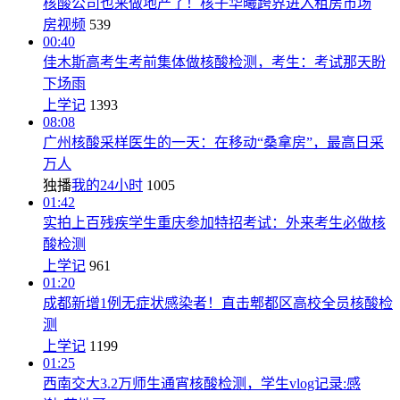
核酸公司也来做地产了！核子华曦跨界进入租房市场
房视频
539
00:40
佳木斯高考生考前集体做核酸检测，考生：考试那天盼
下场雨
上学记
1393
08:08
广州核酸采样医生的一天：在移动“桑拿房”，最高日采
万人
独播
我的24小时
1005
01:42
实拍上百残疾学生重庆参加特招考试：外来考生必做核
酸检测
上学记
961
01:20
成都新增1例无症状感染者！直击郫都区高校全员核酸检
测
上学记
1199
01:25
西南交大3.2万师生通宵核酸检测，学生vlog记录:感