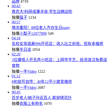
品牌
4710
00:43
真农大!科研成果丰收,学生边摘边吃
独播
猛子
1234
00:57
情浓重阳！88位老人齐办生日party
独播
小梨子12077909
549
04:18
名校女孩逃离996开花店：收入比之前低，但有幸福感
独播
半日谈
1054
02:20
3位聋哑人开无声小吃店：上网学手艺，给流浪汉免费送
食物
独播
一手Video
1222
01:12
8旬翁写自传：40年12平小窝变楼房
独播
一手Video
2687
00:45
百岁老人|她子孙近百人,能穿绣花针
独播
衣服上有狗毛
1070