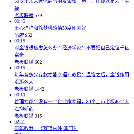
60岁于东来退休后与朋友聚餐，坦言：挣钱就是为了幸
福
老板联播
579
00:45
王心迪称和徐梦桃感情50度刚刚好
品牌
952
00:15
对金钱很焦虑怎么办？经济学家：不要把自己定位千亿
富豪
老板联播
602
00:15
每年有多少存款才能幸福？教授：温饱之后，金钱作用
没那么大
老板联播
1442
00:10
管理专家：没有一个企业家幸福，80个上市老板40个人
吃抑郁药
老板联播
315
02:51
新年敬献—《赛道内外·澳门》