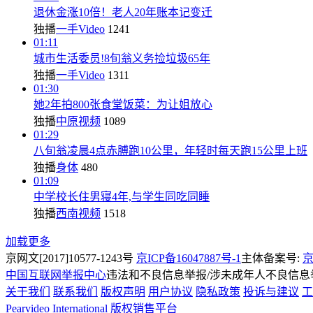
退休金涨10倍！老人20年账本记变迁
独播
一手Video
1241
01:11
城市生活委员!8旬翁义务捡垃圾65年
独播
一手Video
1311
01:30
她2年拍800张食堂饭菜：为让姐放心
独播
中原视频
1089
01:29
八旬翁凌晨4点赤膊跑10公里，年轻时每天跑15公里上班
独播
身体
480
01:09
中学校长住男寝4年,与学生同吃同睡
独播
西南视频
1518
加载更多
京网文[2017]10577-1243号
京ICP备16047887号-1
主体备案号:
京
中国互联网举报中心
违法和不良信息举报/涉未成年人不良信息举报
关于我们
联系我们
版权声明
用户协议
隐私政策
投诉与建议
工
Pearvideo International
版权销售平台