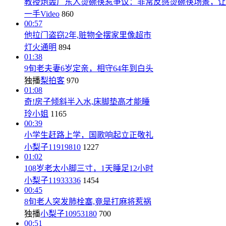
教授炮轰广东人烫碗筷惹争议：非常反感烫碗筷场景，让
一手Video
860
00:57
他拉门盗窃2年,赃物全摆家里像超市
灯火通明
894
01:38
9旬老夫妻6岁定亲，相守64年到白头
独播
梨拍客
970
01:08
奇!房子倾斜半入水,床脚垫高才能睡
玲小姐
1165
00:39
小学生赶路上学，国歌响起立正敬礼
小梨子11919810
1227
01:02
108岁老太小脚三寸，1天睡足12小时
小梨子11933336
1454
00:45
8旬老人突发肺栓塞,竟是打麻将惹祸
独播
小梨子10953180
700
00:51