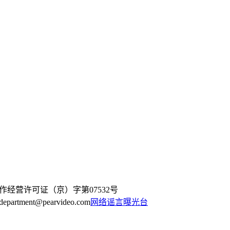
作经营许可证（京）字第07532号
artment@pearvideo.com
网络谣言曝光台