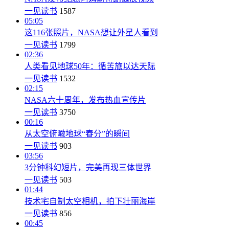
一见读书
1587
05:05
这116张照片，NASA想让外星人看到
一见读书
1799
02:36
人类看见地球50年：循苦旅以达天际
一见读书
1532
02:15
NASA六十周年，发布热血宣传片
一见读书
3750
00:16
从太空俯瞰地球“春分”的瞬间
一见读书
903
03:56
3分钟科幻短片，完美再现三体世界
一见读书
503
01:44
技术宅自制太空相机，拍下壮丽海岸
一见读书
856
00:45