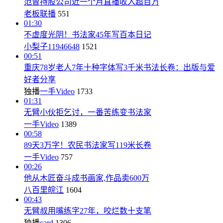
范曾持股公司近一个月直播收入超百万
老板联播
551
01:30
不虚度光阴！书法家45年写百本日记
小梨子11946648
1521
00:51
重庆78岁老人7年十种字体写3千米书法长卷：出版与爱
好者分享
独播
一手Video
1733
01:31
无臂小伙拒乞讨，一番苦练变书法家
一手Video
1389
00:58
89天3万字！农民书法家写119米长卷
一手Video
757
00:26
他从木匠奋斗成书画家,作品卖600万
八百里皖江
1604
00:43
无臂叔用嘴练字27年，咬烂数十支笔
独播
card
1306