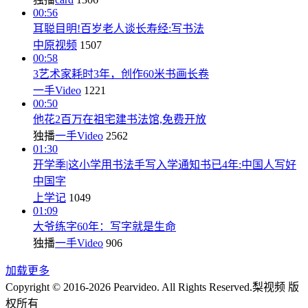
00:56
耳聪目明!百岁老人谈长寿经:写书法
中原视频
1507
00:58
3艺术家耗时3年，创作60米书画长卷
一手Video
1221
00:50
他花2百万在祖宅建书法馆,免费开放
独播
一手Video
2562
01:30
开学季|这小学用书法手写入学通知书已4年:中国人写好
中国字
上学记
1049
01:09
大爷练字60年：写字就是生命
独播
一手Video
906
加载更多
Copyright © 2016-2026 Pearvideo. All Rights Reserved.
梨视频 版
权所有