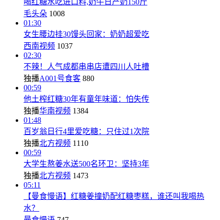
喝红糖水吃进口料,奶牛日产奶150斤
毛头朵
1008
01:30
女生腰边挂30馒头回家：奶奶超爱吃
西南视频
1037
02:30
不辣！人气成都串串店遭四川人吐槽
独播
A001号食客
880
00:59
他土榨红糖30年有童年味道：怕失传
独播
华南视频
1384
01:48
百岁翁日行4里爱吃糖：只住过1次院
独播
北方视频
1110
00:59
大学生熬姜水送500名环卫：坚持3年
独播
北方视频
1473
05:11
【曼食慢语】红糖姜撞奶配红糖枣糕，谁还叫我喝热
水？
曼食慢语
747