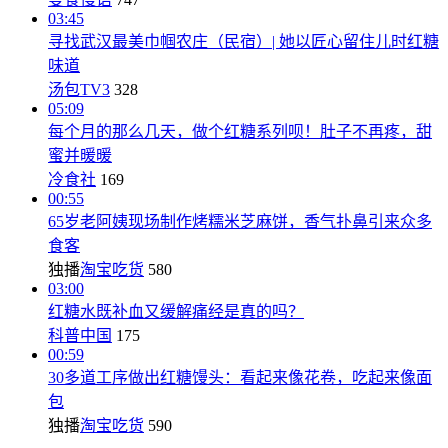
03:45
寻找武汉最美巾帼农庄（民宿）| 她以匠心留住儿时红糖
味道
汤包TV3
328
05:09
每个月的那么几天，做个红糖系列呗！肚子不再疼，甜
蜜并暖暖
冷食社
169
00:55
65岁老阿姨现场制作烤糯米芝麻饼，香气扑鼻引来众多
食客
独播
淘宝吃货
580
03:00
红糖水既补血又缓解痛经是真的吗？
科普中国
175
00:59
30多道工序做出红糖馒头：看起来像花卷，吃起来像面
包
独播
淘宝吃货
590