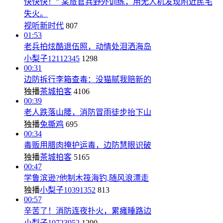
快快快！” 某旅官兵野外训练，用无人机发现附近民宅
失火。
视听新时代
807
01:53
老兵拍炫酷退伍照，动情处泪洒海岛
小梨子12112345
1298
00:31
边防拆行李箱查毒：没猫腻我赔新的
独播
茶城拍客
4106
00:39
老人跌落山腰，消防冒雨徒步抬下山
独播
兔撕鸡
695
00:34
毒贩用腊肉掩护运毒，边防慧眼识破
独播
茶城拍客
5165
00:47
学鲁滨逊?他制木筏海钓,随风浪漂走
独播
小梨子10391352
813
00:57
辛苦了！消防连夜扑火，累瘫睡路边
小梨子10723952
1290