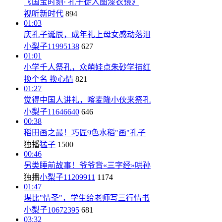
《国宝时刻· 孔子徒人图漆衣镜》
视听新时代
894
01:03
庆孔子诞辰，成年礼上母女感动落泪
小梨子11995138
627
01:01
小学千人祭孔，众萌娃点朱砂学描红
换个名 换心情
821
01:27
觉得中国人讲礼，喀麦隆小伙来祭孔
小梨子11646640
646
00:38
稻田画之最！巧匠9色水稻"画"孔子
独播
猛子
1500
00:46
另类睡前故事！爷爷背«三字经»哄孙
独播
小梨子11209911
1174
01:47
堪比"情圣"，学生给老师写三行情书
小梨子10672395
681
03:32