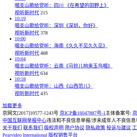
唱支山歌给党听：四川 《在希望的田野上》
视听新时代
215
10:19
唱支山歌给党听：深圳《深圳，你好》
视听新时代
378
10:00
唱支山歌给党听：海南《久久不见久久见》
视听新时代
468
10:04
唱支山歌给党听：云南《马铃儿响来玉鸟唱》
视听新时代
634
10:18
唱支山歌给党听：山西《山西范儿》
视听新时代
435
加载更多
京网文[2017]10577-1243号
京ICP备16047887号-1
主体备案号:
京
中国互联网举报中心
违法和不良信息举报/涉未成年人不良信息举报
关于我们
联系我们
版权声明
用户协议
隐私政策
投诉与建议
工
Pearvideo International
版权销售平台