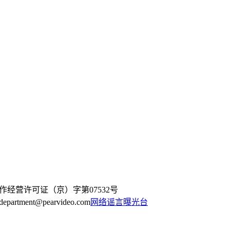
作经营许可证（京）字第07532号
artment@pearvideo.com
网络谣言曝光台