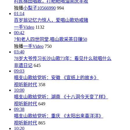
村民梯田唱歌，打粑粑喝油茶庆丰收
独播
小梨子10566990
994
01:14
百岁翁记忆力惊人，爱唱山歌劝戒赌
一手Video
1132
00:42
7旬老人四世同堂,唱山歌采茶日赚50
独播
一手Video
750
03:40
78岁大爷传习长沙山歌73年：看见什么就唱什么
非遗日记
645
09:03
唱支山歌给党听：安徽 《宣纸上的故乡》
视听新时代
358
10:00
唱支山歌给党听：湖南 《十八洞今天变了样》
视听新时代
649
09:38
唱支山歌给党听：重庆 《太阳出来喜洋洋》
视听新时代
865
10:20