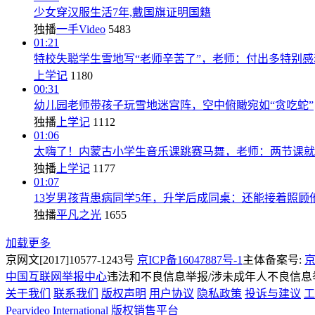
少女穿汉服生活7年,戴国旗证明国籍
独播
一手Video
5483
01:21
特校失聪学生雪地写“老师辛苦了”，老师：付出多特别感
上学记
1180
00:31
幼儿园老师带孩子玩雪地迷宫阵，空中俯瞰宛如“贪吃蛇”
独播
上学记
1112
01:06
太嗨了！内蒙古小学生音乐课跳赛马舞，老师：两节课就
独播
上学记
1177
01:07
13岁男孩背患病同学5年，升学后成同桌：还能接着照顾
独播
平凡之光
1655
加载更多
京网文[2017]10577-1243号
京ICP备16047887号-1
主体备案号:
京
中国互联网举报中心
违法和不良信息举报/涉未成年人不良信息举报
关于我们
联系我们
版权声明
用户协议
隐私政策
投诉与建议
工
Pearvideo International
版权销售平台