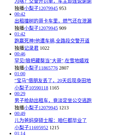
为啥？交警开罚单，车主却连说谢谢
独播
小梨子12079945
953
00:42
出租撞树的哥卡车里，燃气还在泄漏
独播
小梨子12079945
909
01:42
跑赢死神!他遭车祸,全路段交警开道
独播
记录君
1022
00:46
罕见!狼把藏獒当"大哥",在雪地嬉戏
独播
小梨子11865776
2807
01:00
"宝马"借朋友丢了，20天后现身田地
小梨子10590118
1165
00:29
男子抢劫出租车，竟淡定坐公交逃跑
独播
小梨子12079945
1213
00:49
儿为爸妈穿硕士服：咱仨都毕业了
小梨子11695952
1215
01:14