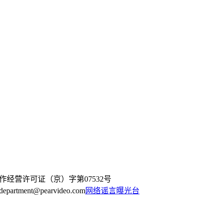
作经营许可证（京）字第07532号
artment@pearvideo.com
网络谣言曝光台