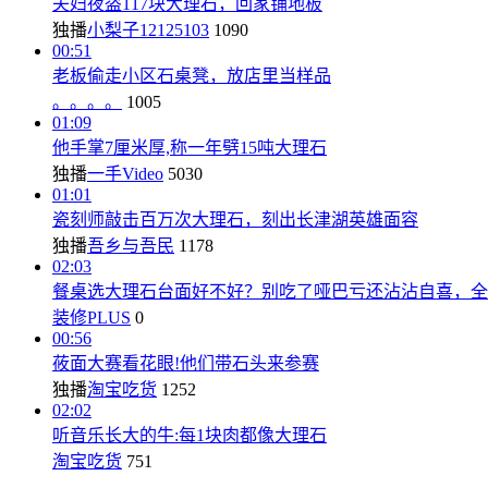
夫妇夜盗117块大理石，回家铺地板
独播
小梨子12125103
1090
00:51
老板偷走小区石桌凳，放店里当样品
。。。。
1005
01:09
他手掌7厘米厚,称一年劈15吨大理石
独播
一手Video
5030
01:01
瓷刻师敲击百万次大理石，刻出长津湖英雄面容
独播
吾乡与吾民
1178
02:03
餐桌选大理石台面好不好？别吃了哑巴亏还沾沾自喜，全
装修PLUS
0
00:56
莜面大赛看花眼!他们带石头来参赛
独播
淘宝吃货
1252
02:02
听音乐长大的牛:每1块肉都像大理石
淘宝吃货
751