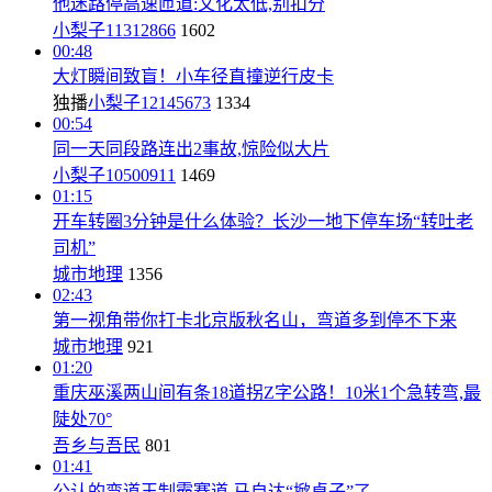
他迷路停高速匝道:文化太低,别扣分
小梨子11312866
1602
00:48
大灯瞬间致盲！小车径直撞逆行皮卡
独播
小梨子12145673
1334
00:54
同一天同段路连出2事故,惊险似大片
小梨子10500911
1469
01:15
开车转圈3分钟是什么体验？长沙一地下停车场“转吐老
司机”
城市地理
1356
02:43
第一视角带你打卡北京版秋名山，弯道多到停不下来
城市地理
921
01:20
重庆巫溪两山间有条18道拐Z字公路！10米1个急转弯,最
陡处70°
吾乡与吾民
801
01:41
公认的弯道王制霸赛道 马自达“掀桌子”了