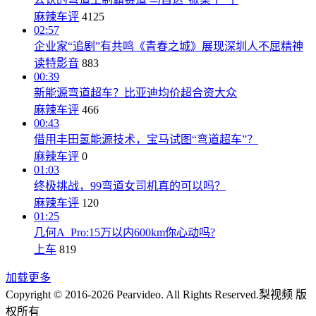
麻辣车评
4125
02:57
企业家“追剧”有共鸣《青春之城》展现深圳人不屈精神
读特影音
883
00:39
新能源弯道超车？比亚迪均价超合资大众
麻辣车评
466
00:43
借用丰田氢能源技术，宝马试图“弯道超车”？
麻辣车评
0
01:03
终极挑战，99弯道女司机真的可以吗？
麻辣车评
120
01:25
几何A Pro:15万以内600km你心动吗?
上车
819
加载更多
Copyright © 2016-2026 Pearvideo. All Rights Reserved.
梨视频 版
权所有