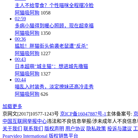
主人不给零食？个性喵咪全程摆冷脸
阿猫吸阿狗
1058
02:59
多病小猫得到暖心照顾，现在超幸福
阿猫吸阿狗
1350
00:36
尴尬！胖猫街头偷袭老鼠遭"反杀"
阿猫吸阿狗
1227
00:43
日本超萌"城主猫"：想进城先撸猫
阿猫吸阿狗
1327
00:44
喵乱入时装秀，淡定撩妹还高冷走秀
阿猫吸阿狗
626
加载更多
京网文[2017]10577-1243号
京ICP备16047887号-1
主体备案号:
京
中国互联网举报中心
违法和不良信息举报/涉未成年人不良信息举报
关于我们
联系我们
版权声明
用户协议
隐私政策
投诉与建议
工
Pearvideo International
版权销售平台