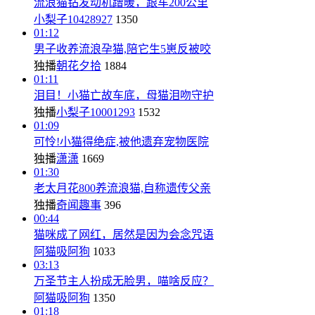
流浪猫钻发动机蹭暖，跟车200公里
小梨子10428927
1350
01:12
男子收养流浪孕猫,陪它生5崽反被咬
独播
朝花夕拾
1884
01:11
泪目！小猫亡故车底，母猫泪吻守护
独播
小梨子10001293
1532
01:09
可怜!小猫得绝症,被他遗弃宠物医院
独播
潇潇
1669
01:30
老太月花800养流浪猫,自称遗传父亲
独播
奇闻趣事
396
00:44
猫咪成了网红，居然是因为会念咒语
阿猫吸阿狗
1033
03:13
万圣节主人扮成无脸男，喵啥反应？
阿猫吸阿狗
1350
01:18