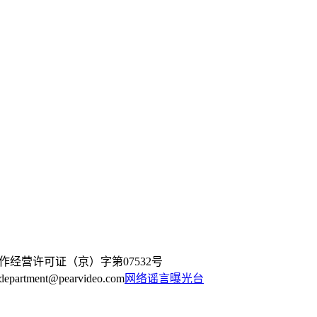
作经营许可证（京）字第07532号
artment@pearvideo.com
网络谣言曝光台