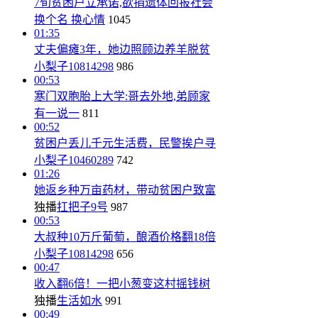
7旬贫困户立承诺,欲捐遗体回报社会
换个名 换心情
1045
01:35
丈夫偏瘫3年，她边照顾边养羊脱贫
小梨子10814298
986
00:53
寒门双胞胎上大学:哥去外地,弟顾家
有一说一
811
00:52
贫困户丢儿千元生活费，民警挨户寻
小梨子10460289
742
01:26
她返乡种万亩药材，带动贫困户致富
独播
扛把子9号
987
00:53
大叔种10万斤葡萄，酿酒价格翻18倍
小梨子10814298
656
00:47
收入翻6倍！一把小葱变这村摇钱树
独播
生活如水
991
00:49