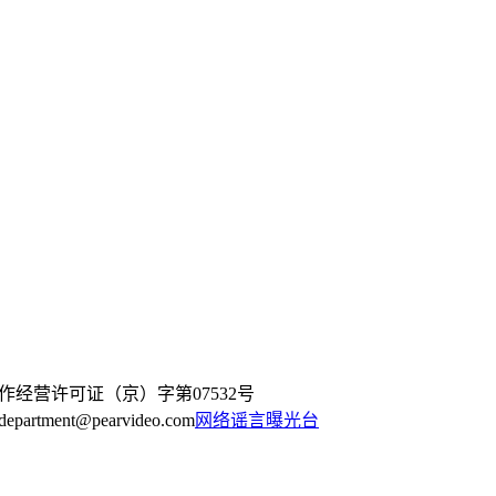
作经营许可证（京）字第07532号
artment@pearvideo.com
网络谣言曝光台