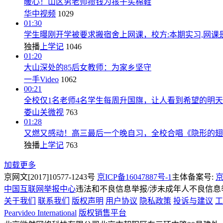
暖心！山区男老师攒钱为孩子买棉鞋
华中视频
1029
01:30
学生曝刚开学被要求搬宿舍上网课，校方:本期实习,网课
独播
上学记
1046
01:20
大山深处的85后女教师：为家乡坚守
一手Video
1062
00:21
全校仅1名老师4名学生每周升国旗，让人看到希望的明天
娄山关微视
763
01:28
又燃又感动！高三最后一个晚自习，全校合唱《隐形的翅
独播
上学记
763
加载更多
京网文[2017]10577-1243号
京ICP备16047887号-1
主体备案号:
京
中国互联网举报中心
违法和不良信息举报/涉未成年人不良信息举报
关于我们
联系我们
版权声明
用户协议
隐私政策
投诉与建议
工
Pearvideo International
版权销售平台