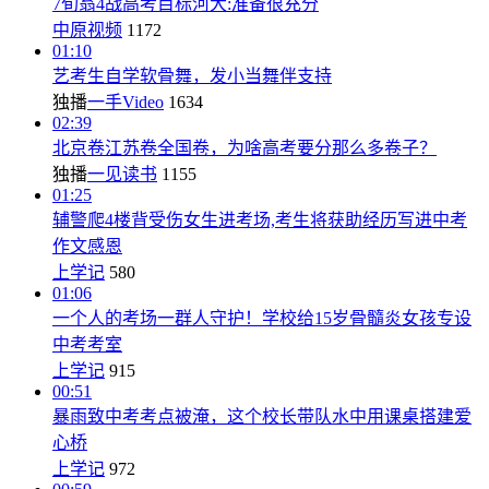
7旬翁4战高考目标河大:准备很充分
中原视频
1172
01:10
艺考生自学软骨舞，发小当舞伴支持
独播
一手Video
1634
02:39
北京卷江苏卷全国卷，为啥高考要分那么多卷子？
独播
一见读书
1155
01:25
辅警爬4楼背受伤女生进考场,考生将获助经历写进中考
作文感恩
上学记
580
01:06
一个人的考场一群人守护！学校给15岁骨髓炎女孩专设
中考考室
上学记
915
00:51
暴雨致中考考点被淹，这个校长带队水中用课桌搭建爱
心桥
上学记
972