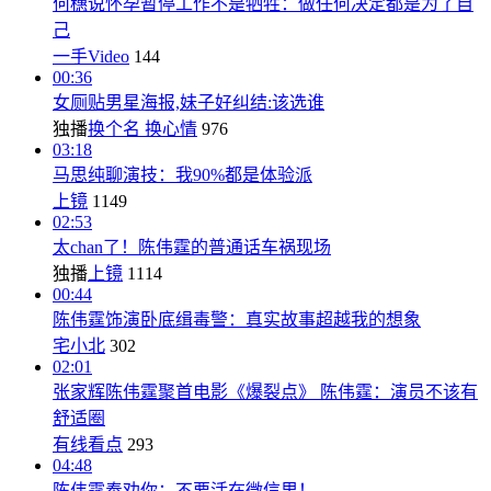
何穗说怀孕暂停工作不是牺牲：做任何决定都是为了自
己
一手Video
144
00:36
女厕贴男星海报,妹子好纠结:该选谁
独播
换个名 换心情
976
03:18
马思纯聊演技：我90%都是体验派
上镜
1149
02:53
太chan了！陈伟霆的普通话车祸现场
独播
上镜
1114
00:44
陈伟霆饰演卧底缉毒警：真实故事超越我的想象
宅小北
302
02:01
张家辉陈伟霆聚首电影《爆裂点》 陈伟霆：演员不该有
舒适圈
有线看点
293
04:48
陈伟霆奉劝你：不要活在微信里！