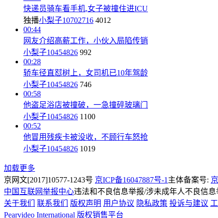
快递员骑车看手机,女子被撞住进ICU
独播
小梨子10702716
4012
00:44
网友介绍高薪工作，小伙入局陷传销
小梨子10454826
992
00:28
轿车径直怼树上，女司机已10年驾龄
小梨子10454826
746
00:58
他盗足浴店被撞破，一急撞碎玻璃门
小梨子10454826
1100
00:52
他冒用残疾卡被没收，不顾行车怒抢
小梨子10454826
1019
加载更多
京网文[2017]10577-1243号
京ICP备16047887号-1
主体备案号:
京
中国互联网举报中心
违法和不良信息举报/涉未成年人不良信息举报
关于我们
联系我们
版权声明
用户协议
隐私政策
投诉与建议
工
Pearvideo International
版权销售平台