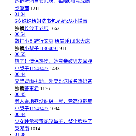
她把啤酒当安眠药，每晚6瓶竟成瘾
梨湖南
1211
01:04
6岁妹妹给姐洗书包,妈妈:从小懂事
独播
长沙王老师
1663
00:54
散打小哥跨行文身,给猫睡1.8米大床
独播
小梨子11304091
911
00:55
尬了！情侣热吻，她竟亲破男友耳膜
小梨子11543477
1493
00:44
交警冒雨执勤，外卖哥送匿名热奶茶
独播
警事君
1176
00:45
老人乘地铁没站稳一晃，竟高位截瘫
小梨子11543477
1094
00:44
少女睡觉被毒蛇咬鼻子，整个脸肿了
梨湖南
1014
01:08