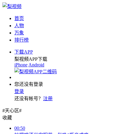
首页
人物
万象
排行榜
下载APP
梨视频APP下载
iPhone
Android
您还没有登录
登录
还没有帐号？
注册
#天心区#
收藏
00:50