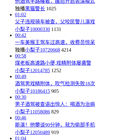
他酒驾半路睡着，醒后开启表演模式
独播
黑猫警长
1025
01:02
父子违规骑车被查，父咬民警儿演戏
小梨子10000330
1131
00:42
一车美猴王驾车过高速，收费员惊呆
独播
小梨子10720668
4214
00:58
煤老板高速路小便,戏精附体屡袭警
小梨子12014785
1252
00:49
酒驾男戏精附体，吹气检测失败18次
小梨子10186415
905
00:30
男子酒驾被查语出惊人：喝酒为治病
小梨子11058086
829
00:46
能演！他攀谈90分钟，就为偷部手机
小梨子12050489
919
01:04