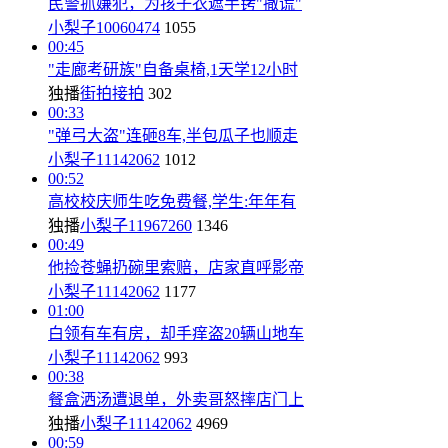
民警抓嫌犯，为孩子衣遮手铐"撒谎"
小梨子10060474
1055
00:45
"走廊考研族"自备桌椅,1天学12小时
独播
街拍接拍
302
00:33
"弹弓大盗"连砸8车,半包瓜子也顺走
小梨子11142062
1012
00:52
高校校庆师生吃免费餐,学生:年年有
独播
小梨子11967260
1346
00:49
他捡苍蝇扔碗里索赔，店家直呼影帝
小梨子11142062
1177
01:00
白领有车有房，却手痒盗20辆山地车
小梨子11142062
993
00:38
餐盒洒汤遭退单，外卖哥怒摔店门上
独播
小梨子11142062
4969
00:59