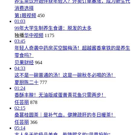
养生茶饮开始俘获年轻人？外卖订单暴涨，成为新生代
消费选择
第1眼视频
450
01:03
99年大学生制养生食谱：脱发的太多
独播
华中视频
1175
03:45
年轻人奇袭中药房买空酸梅汤！超越酱香拿铁的是养生
零食吗？
贝果财经
964
04:33
这不是一碗普通的汤！这是一碗秋冬必喝的汤！
夏厨陈二十
777
01:24
香酥丰腴！无油版咸蛋黄青花鱼只需两步！
任芸丽
878
02:15
桑葚桂圆茶｜是补气血，健脾疏肝的冬日暖茶！
任芸丽
366
05:14
古人冬天的极品美食，乾隆赐名的“凤凰投胎”