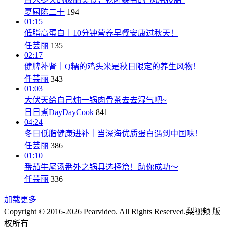
夏厨陈二十
194
01:15
低脂高蛋白｜10分钟营养早餐安康过秋天！
任芸丽
135
02:17
健脾补肾｜Q糯的鸡头米是秋日限定的养生风物！
任芸丽
343
01:03
大伏天给自己炖一锅肉骨茶去去湿气吧~
日日煮DayDayCook
841
04:24
冬日低脂健康进补｜当深海优质蛋白遇到中国味！
任芸丽
386
01:10
番茄牛尾汤番外之锅具选择篇！助你成功～
任芸丽
336
加载更多
Copyright © 2016-2026 Pearvideo. All Rights Reserved.
梨视频 版
权所有