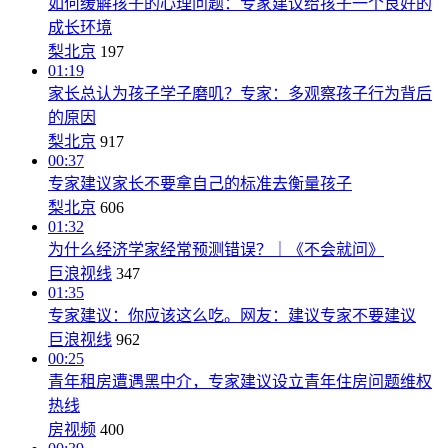
如何缓解孩子的心理问题：专家建议给孩子一个良好的
成长环境
梨北京
197
01:19
家长总认为孩子学子磨叽？专家：多观察孩子行为背后
的原因
梨北京
917
00:37
专家建议家长不要拿自己的标准去衡量孩子
梨北京
606
01:32
为什么经济学家经常预测错误？｜《不会就问》
巨浪视线
347
01:35
专家建议：你应该这么吃。网友：建议专家不要建议
巨浪视线
962
00:25
青年租房遭遇黑中介，专家建议设立青年住房问题维权
热线
房视频
400