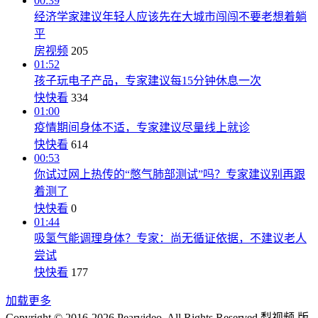
00:39
经济学家建议年轻人应该先在大城市闯闯不要老想着躺
平
房视频
205
01:52
孩子玩电子产品，专家建议每15分钟休息一次
快快看
334
01:00
疫情期间身体不适，专家建议尽量线上就诊
快快看
614
00:53
你试过网上热传的“憋气肺部测试”吗？专家建议别再跟
着测了
快快看
0
01:44
吸氢气能调理身体？专家：尚无循证依据，不建议老人
尝试
快快看
177
加载更多
Copyright © 2016-2026 Pearvideo. All Rights Reserved.
梨视频 版