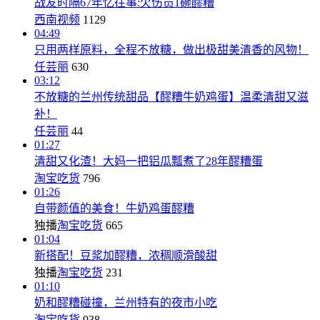
战友时隔67年忆往事:欠伤员1碗醪糟
西南视频
1129
04:49
只用两样原料，全程不放糖，做出极甜美清香的风物！
任芸丽
630
03:12
不放糖的兰州传统甜品【醪糟牛奶鸡蛋】温柔清甜又滋
补！
任芸丽
44
01:27
清甜又化渣！大妈一把铝瓜瓢煮了28年醪糟蛋
淘宝吃货
796
01:26
自带颜值的美食！牛奶鸡蛋醪糟
独播
淘宝吃货
665
01:04
新搭配！豆浆加醪糟，浓稠顺滑酸甜
独播
淘宝吃货
231
01:10
奶和醪糟碰撞，兰州特有的夜市小吃
淘宝吃货
938