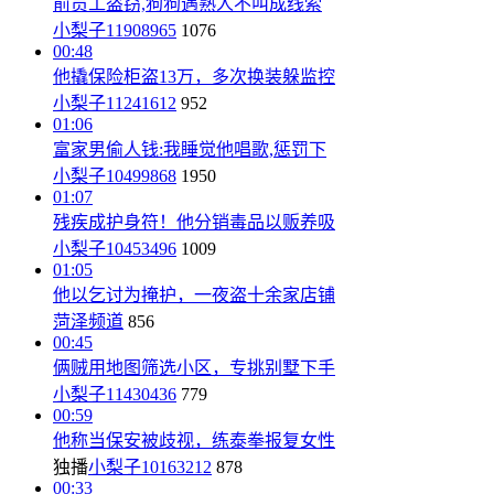
前员工盗窃,狗狗遇熟人不叫成线索
小梨子11908965
1076
00:48
他撬保险柜盗13万，多次换装躲监控
小梨子11241612
952
01:06
富家男偷人钱:我睡觉他唱歌,惩罚下
小梨子10499868
1950
01:07
残疾成护身符！他分销毒品以贩养吸
小梨子10453496
1009
01:05
他以乞讨为掩护，一夜盗十余家店铺
菏泽频道
856
00:45
俩贼用地图筛选小区，专挑别墅下手
小梨子11430436
779
00:59
他称当保安被歧视，练泰拳报复女性
独播
小梨子10163212
878
00:33