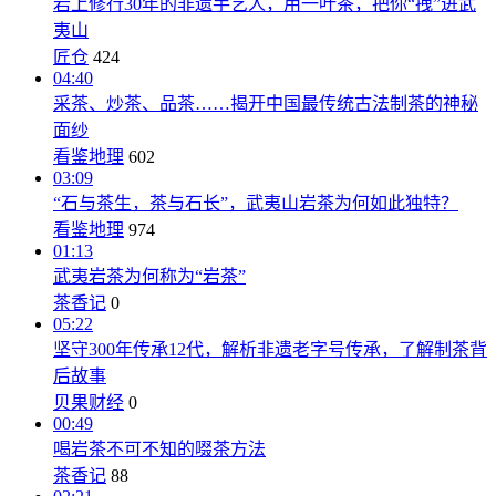
岩上修行30年的非遗手艺人，用一叶茶，把你“拽”进武
夷山
匠仓
424
04:40
采茶、炒茶、品茶……揭开中国最传统古法制茶的神秘
面纱
看鉴地理
602
03:09
“石与茶生，茶与石长”，武夷山岩茶为何如此独特？
看鉴地理
974
01:13
武夷岩茶为何称为“岩茶”
茶香记
0
05:22
坚守300年传承12代，解析非遗老字号传承，了解制茶背
后故事
贝果财经
0
00:49
喝岩茶不可不知的啜茶方法
茶香记
88