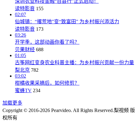
深圳农业科技金融“百县行”正式启动！
读特影音
155
02:07
仙城镇：“撂荒地”变“致富田” 为乡村振兴添活力
读特影音
173
03:26
开学季，这部动画你看了吗？
贝果财经
688
01:05
古筝网红变身农业科普主播：为乡村振兴贡献一份力量
梨北京
782
03:02
柑橘收果采摘后，如何修剪？
蜜蜂TV
234
加载更多
Copyright © 2016-2026 Pearvideo. All Rights Reserved.
梨视频 版
权所有