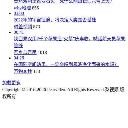
贵州溶洞里这块石头，凭什么能跟长征六号上天？
why地理
855
03:00
2022年的宇宙征途，将决定人类是否孤独
时差视频
873
00:41
陕西果农用2千个苹果造“火箭”庆丰收，喊话航天员苹果
管够
吾乡与吾民
1018
04:26
在国际空间站里，一定会喝到尿液净化而来的水吗？
万物30秒
173
加载更多
Copyright © 2016-2026 Pearvideo. All Rights Reserved.
梨视频 版
权所有