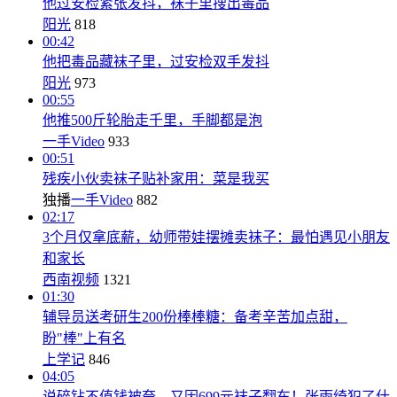
他过安检紧张发抖，袜子里搜出毒品
阳光
818
00:42
他把毒品藏袜子里，过安检双手发抖
阳光
973
00:55
他推500斤轮胎走千里，手脚都是泡
一手Video
933
00:51
残疾小伙卖袜子贴补家用：菜是我买
独播
一手Video
882
02:17
3个月仅拿底薪，幼师带娃摆摊卖袜子：最怕遇见小朋友
和家长
西南视频
1321
01:30
辅导员送考研生200份棒棒糖：备考辛苦加点甜，
盼"棒"上有名
上学记
846
04:05
说碎钻不值钱被夸，又因699元袜子翻车！张雨绮犯了什