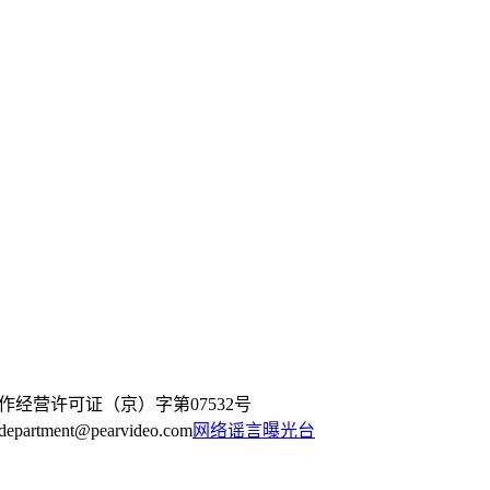
作经营许可证（京）字第07532号
artment@pearvideo.com
网络谣言曝光台