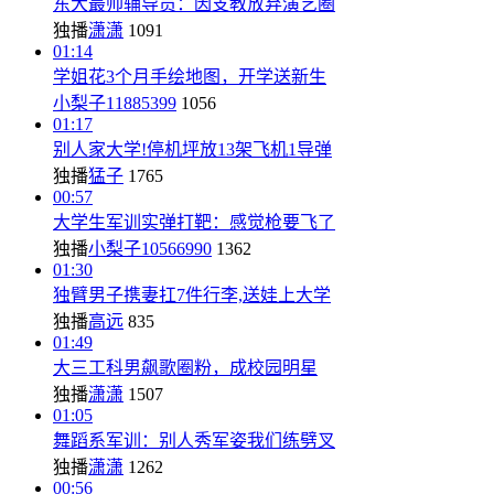
东大最帅辅导员：因支教放弃演艺圈
独播
潇潇
1091
01:14
学姐花3个月手绘地图，开学送新生
小梨子11885399
1056
01:17
别人家大学!停机坪放13架飞机1导弹
独播
猛子
1765
00:57
大学生军训实弹打靶：感觉枪要飞了
独播
小梨子10566990
1362
01:30
独臂男子携妻扛7件行李,送娃上大学
独播
高远
835
01:49
大三工科男飙歌圈粉，成校园明星
独播
潇潇
1507
01:05
舞蹈系军训：别人秀军姿我们练劈叉
独播
潇潇
1262
00:56