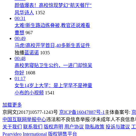
颜值爆表！高校惊现梦幻"航天餐厅"
风华诗人
1352
00:31
太难!新生路边练叠被,教官还说难看
曹想
967
00:49
马虎!高校开学首日,40多新生丢证件
独播
蓝诺诺
1035
00:48
高校男寝贴卫生公约，一进门却惊呆
你好
1608
01:17
女生14岁上大学：是上学早不是神童
小布的小视频
1541
加载更多
京网文[2017]10577-1243号
京ICP备16047887号-1
主体备案号:
京
中国互联网举报中心
违法和不良信息举报/涉未成年人不良信息举报
关于我们
联系我们
版权声明
用户协议
隐私政策
投诉与建议
工
Pearvideo International
版权销售平台