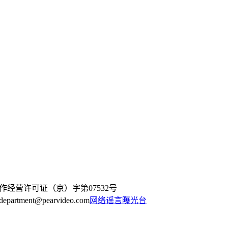
作经营许可证（京）字第07532号
artment@pearvideo.com
网络谣言曝光台