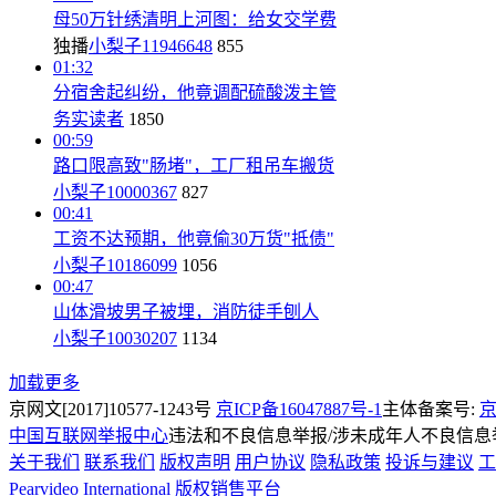
母50万针绣清明上河图：给女交学费
独播
小梨子11946648
855
01:32
分宿舍起纠纷，他竟调配硫酸泼主管
务实读者
1850
00:59
路口限高致"肠堵"，工厂租吊车搬货
小梨子10000367
827
00:41
工资不达预期，他竟偷30万货"抵债"
小梨子10186099
1056
00:47
山体滑坡男子被埋，消防徒手刨人
小梨子10030207
1134
加载更多
京网文[2017]10577-1243号
京ICP备16047887号-1
主体备案号:
京
中国互联网举报中心
违法和不良信息举报/涉未成年人不良信息举报
关于我们
联系我们
版权声明
用户协议
隐私政策
投诉与建议
工
Pearvideo International
版权销售平台