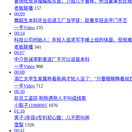
曹德旺现身福耀股东会，力挺儿子曹晖：他当董事长比我
老板联播
157
00:09
舞蹈生本科毕业后进工厂当学徒：趁着年轻去学门手艺
一手Video
235
00:14
科技公司创始人：年轻人追求写字楼上班的体面，但很难
老板联播
341
00:07
中介告诫求职者进厂不可以说是本科
一手Video
968
00:08
溺亡大学生家属称看新闻才知人没了："只要眼睛睁着就在
一手Video
712
00:30
前员工盗窃,狗狗遇熟人不叫成线索
小梨子11908965
1076
01:16
男子3年获4专利却心酸：儿不愿叫爸
雪梨
1326
00:41