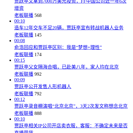
贾跃亭又拿到7000万美元投资，FF中国公司近一年6次
增资
老板联播
568
00:10
造车12年交车不足20辆，贾跃亭宣布转战机器人业务
老板联播
145
00:08
俞浩回应和贾跃亭区别：我是“梦想+理性”
老板联播
174
00:15
贾跃亭父女隔海合唱，已赴美八年，家人均在北京
老板联播
992
00:09
贾跃亭公开发售人形机器人
老板联播
792
00:12
贾跃亭录音棚演唱“北京北京”，3天2次发文称想念北京
老板联播
888
00:10
贾跃亭相关IP公司开店卖衣服，客服：不确定未来是否
直播带货