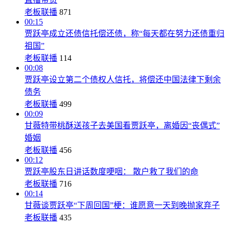
老板联播
871
00:15
贾跃亭成立还债信托偿还债，称“每天都在努力还债重归
祖国”
老板联播
114
00:08
贾跃亭设立第二个债权人信托，将偿还中国法律下剩余
债务
老板联播
499
00:09
甘薇特带桃酥送孩子去美国看贾跃亭，离婚因“丧偶式”
婚姻
老板联播
456
00:12
贾跃亭股东日讲话数度哽咽： 散户救了我们的命
老板联播
716
00:14
甘薇谈贾跃亭“下周回国”梗：谁愿意一天到晚抛家弃子
老板联播
435