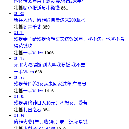
他修鞋35年常干到凌晨,供出2大学生
独播
贴心报道员小徽徽
861
00:30
新兵入伍，修鞋匠自费送来200瓶水
独播
掘井千丈
869
01:41
残疾妻子给残疾修鞋丈夫送饭20年：我不送，他就不舍
得花钱吃
独播
一手Video
1006
00:45
无腿大叔摆摊:别人叫我要饭,我不去
一手Video
638
00:55
残疾鞋匠养3女从未回家过年:车费贵
独播
一手Video
1416
01:06
残疾男修鞋日入10元：不想女儿受苦
独播
北国之春
864
01:09
修鞋大爷1单只收5毛：老了还花啥钱
独播
小梨子10316265
1010