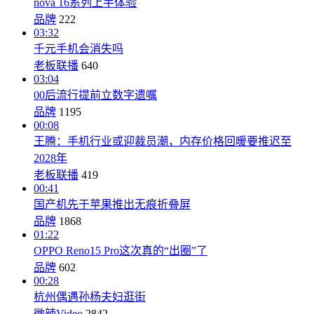
nova 16系列上手体验
品牌
222
03:32
千元手机会消失吗
老板联播
640
03:04
00后流行提前立数字遗嘱
品牌
1195
00:08
王腾：手机行业或迎裁员潮，内存价格回暖要推迟至
2028年
老板联播
419
00:41
国产机先于苹果推出无痕折叠屏
品牌
1868
01:22
OPPO Reno15 Pro这次真的“出圈”了
品牌
602
00:28
杭州偶遇孙杨夫妇逛街
微辣Video
2842