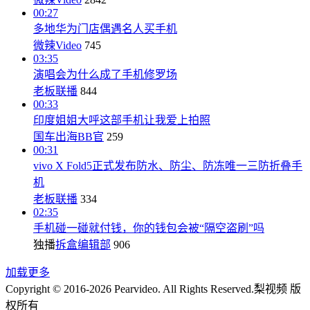
00:27
多地华为门店偶遇名人买手机
微辣Video
745
03:35
演唱会为什么成了手机修罗场
老板联播
844
00:33
印度姐姐大呼这部手机让我爱上拍照
国车出海BB官
259
00:31
vivo X Fold5正式发布防水、防尘、防冻唯一三防折叠手
机
老板联播
334
02:35
手机碰一碰就付钱，你的钱包会被“隔空盗刷”吗
独播
拆盒编辑部
906
加载更多
Copyright © 2016-2026 Pearvideo. All Rights Reserved.
梨视频 版
权所有