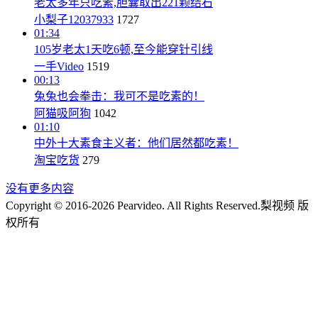
老太多年只吃素,胆囊取出221颗结石
小梨子12037933
1727
01:34
105岁老太1天吃6顿,至今能穿针引线
一手Video
1519
00:13
兔兔也会拳击：我可不是吃素的！
阿猫吸阿狗
1042
01:10
中外十大素食主义者：他们居然都吃素！
淘宝吃货
279
没有更多内容
Copyright © 2016-2026 Pearvideo. All Rights Reserved.
梨视频 版
权所有