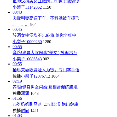
抠脚汉扮美女狂撒娇，60男子被骗惨
小梨子11142062
1150
00:43
肉贩叫妻高速下车，不料她被车撞飞
。。。。
964
00:45
醉酒女摔堡坎不忘麻将:给你个红中
小梨子10000280
1280
00:55
套路!离异大叔网恋"美女",被骗23万
小梨子10086543
902
00:55
袖珍夫妻收聋哑人为徒，专门学手语
独播
小梨子12076712
1064
02:19
养眼!健身男女闪婚:互相督促练腹肌
独播
潇潇
1048
01:56
75岁奶奶跑马8年,走出悲伤跑出健康
独播
时间
1421
01:03